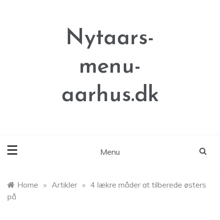
Skip
to
content
Nytaars-
menu-
aarhus.dk
Menu
Home
»
Artikler
»
4 lækre måder at tilberede østers
på