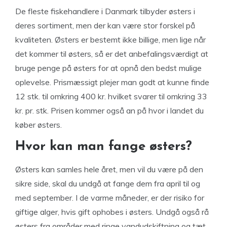
De fleste fiskehandlere i Danmark tilbyder østers i
deres sortiment, men der kan være stor forskel på
kvaliteten. Østers er bestemt ikke billige, men lige når
det kommer til østers, så er det anbefalingsværdigt at
bruge penge på østers for at opnå den bedst mulige
oplevelse. Prismæssigt plejer man godt at kunne finde
12 stk. til omkring 400 kr. hvilket svarer til omkring 33
kr. pr. stk. Prisen kommer også an på hvor i landet du
køber østers.
Hvor kan man fange østers?
Østers kan samles hele året, men vil du være på den
sikre side, skal du undgå at fange dem fra april til og
med september. I de varme måneder, er der risiko for
giftige alger, hvis gift ophobes i østers. Undgå også rå
østers fra områder med ringe vandudskiftning og tæt