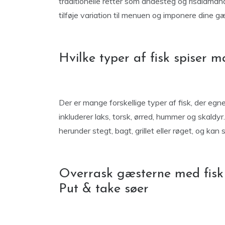
traditionelle retter som andesteg og risalamand
tilføje variation til menuen og imponere dine gæ
Hvilke typer af fisk spiser 
Der er mange forskellige typer af fisk, der egn
inkluderer laks, torsk, ørred, hummer og skaldyr
herunder stegt, bagt, grillet eller røget, og ka
Overrask gæsterne med fisk 
Put & take søer