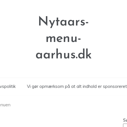
Nytaars-
menu-
aarhus.dk
vspolitik
Vi gør opmærksom på at alt indhold er sponsoreret
menuen
S