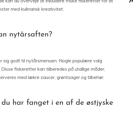
A
e kan du overveje at inkludere friske fiskeretter for at
ster med kulinarisk kreativitet.
man nytårsaften?
er sig godt til nytårsmenuen. Nogle populære valg
. Disse fiskeretter kan tilberedes på utallige måder,
n serveres med lækre saucer, grøntsager og tilbehør.
du har fanget i en af de østjyske