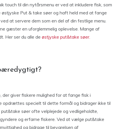
ik touch til din nytårsmenu er ved at inkludere fisk, som
e østjyske Put & take søer og haft held med at fange
 ved at servere dem som en del af din festlige menu.
 dine gæster en uforglemmelig oplevelse. Mange af
t. Her ser du alle de
østjyske put&take søer.
 bæredygtigt?
der giver fiskere mulighed for at fange fisk i
opdrættes specielt til dette formål og bidrager ikke til
r put&take søer ofte velplejede og vedligeholdte,
begyndere og erfarne fiskere. Ved at vælge put&take
mvittighed og bidrage til bevarelsen af