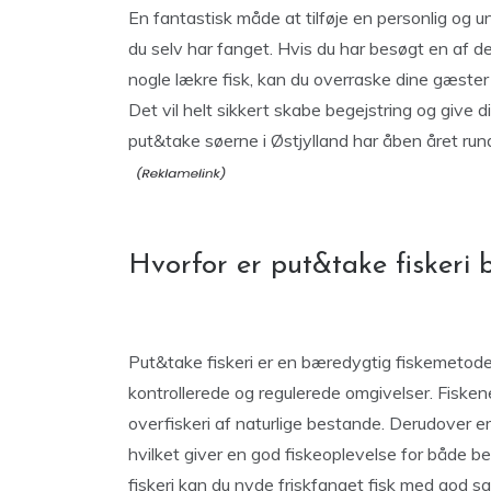
En fantastisk måde at tilføje en personlig og un
du selv har fanget. Hvis du har besøgt en af d
nogle lækre fisk, kan du overraske dine gæster
Det vil helt sikkert skabe begejstring og give
put&take søerne i Østjylland har åben året rund
Hvorfor er put&take fiskeri
Put&take fiskeri er en bæredygtig fiskemetode, 
kontrollerede og regulerede omgivelser. Fiskene 
overfiskeri af naturlige bestande. Derudover e
hvilket giver en god fiskeoplevelse for både 
fiskeri kan du nyde friskfanget fisk med god sa