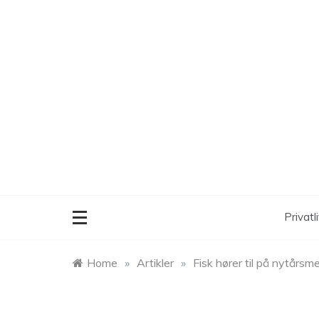
Skip
to
content
Privatli
Home
»
Artikler
»
Fisk hører til på nytårs