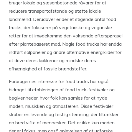
bruger lokale og sæsonbetonede råvarer for at
reducere transportafstande og støtte lokale
landmænd. Derudover er der et stigende antal food
trucks, der fokuserer på vegetariske og veganske
retter for at imødekomme den voksende efterspørgsel
efter plantebaseret mad. Nogle food trucks har endda
indført solpaneler og andre alternative energikilder for
at drive deres køkkener og mindske deres
afhængighed af fossile brændstoffer.
Forbrugernes interesse for food trucks har også
bidraget til etableringen af ​​food truck-festivaler og
begivenheder, hvor folk kan samles for at nyde
maden, musikken og atmosfæren. Disse festivaler
skaber en levende og festlig stemning, der tiltrækker
en bred vifte af mennesker. Det er ikke kun maden,
der er i fokus, men også oplevelsen af ​​at udforske