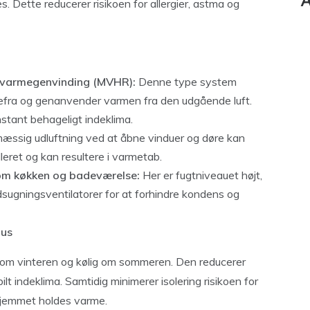
A
. Dette reducerer risikoen for allergier, astma og
d varmegenvinding (MVHR):
Denne type system
 udefra og genanvender varmen fra den udgående luft.
stant behageligt indeklima.
ssig udluftning ved at åbne vinduer og døre kan
leret og kan resultere i varmetab.
 som køkken og badeværelse:
Her er fugtniveauet højt,
dsugningsventilatorer for at forhindre kondens og
Hus
rm om vinteren og kølig om sommeren. Den reducerer
bilt indeklima. Samtidig minimerer isolering risikoen for
hjemmet holdes varme.