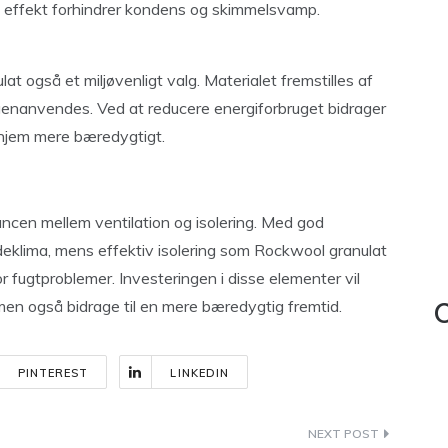
effekt forhindrer kondens og skimmelsvamp.
t også et miljøvenligt valg. Materialet fremstilles af
an genanvendes. Ved at reducere energiforbruget bidrager
 hjem mere bæredygtigt.
ancen mellem ventilation og isolering. Med god
 indeklima, mens effektiv isolering som Rockwool granulat
r fugtproblemer. Investeringen i disse elementer vil
men også bidrage til en mere bæredygtig fremtid.
C
PINTEREST
LINKEDIN