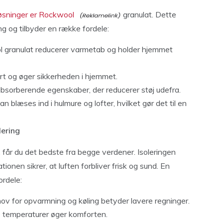
sløsninger er Rockwool
granulat. Dette
ing og tilbyder en række fordele:
granulat reducerer varmetab og holder hjemmet
t og øger sikkerheden i hjemmet.
bsorberende egenskaber, der reducerer støj udefra.
n blæses ind i hulmure og lofter, hvilket gør det til en
lering
, får du det bedste fra begge verdener. Isoleringen
onen sikrer, at luften forbliver frisk og sund. En
ordele:
v for opvarmning og køling betyder lavere regninger.
le temperaturer øger komforten.