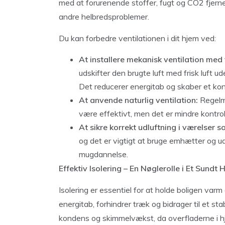
med at forurenende stoffer, fugt og CO2 fjernes
andre helbredsproblemer.
Du kan forbedre ventilationen i dit hjem ved:
At installere mekanisk ventilation me
udskifter den brugte luft med frisk luft
Det reducerer energitab og skaber et kon
At anvende naturlig ventilation:
Regelmæ
være effektivt, men det er mindre kontrol
At sikre korrekt udluftning i værelser
og det er vigtigt at bruge emhætter og u
mugdannelse.
Effektiv Isolering – En Nøglerolle i Et Sundt 
Isolering er essentiel for at holde boligen va
energitab, forhindrer træk og bidrager til et sta
kondens og skimmelvækst, da overfladerne i 