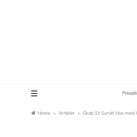
Skip
to
content
Privatli
Home
»
Artikler
»
Skab Et Sundt Hus med Go