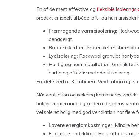
En af de mest effektive og
fleksible isolering
produkt er ideelt til både loft- og hulmursisoler
Fremragende varmeisolering:
Rockwool 
behageligt.
Brandsikkerhed:
Materialet er ubrændbar
Lydisolering:
Rockwool granulat har lyda
Hurtig og nem installation:
Granulatet ka
hurtig og effektiv metode til isolering.
Fordele ved at Kombinere Ventilation og Iso
Når ventilation og isolering kombineres korrekt
holder varmen inde og kulden ude, mens ventilati
velisoleret bolig med god ventilation har flere f
Lavere energiomkostninger:
Mindre beho
Forbedret indeklima:
Frisk luft og stabi