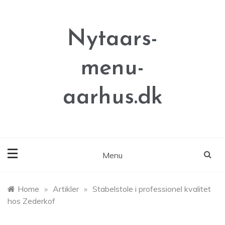
Skip
to
content
Nytaars-
menu-
aarhus.dk
Menu
Home
»
Artikler
»
Stabelstole i professionel kvalitet
hos Zederkof