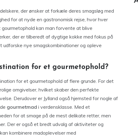
A
adelskere, der ønsker at forkæle deres smagsløg med
ighed for at nyde en gastronomisk rejse, hvor hver
et gourmetophold kan man forvente at blive
rker, der er tilberedt af dygtige kokke med fokus på
r at udforske nye smagskombinationer og opleve
stination for et gourmetophold?
ination for et gourmetophold af flere grunde. For det
 rolige omgivelser, hvilket skaber den perfekte
velse. Derudover er Jylland også hjemsted for nogle af
yde
gourmetmad
i verdensklasse. Med et
gheden for at smage på de mest delikate retter, men
ner. Der er også et bredt udvalg af aktiviteter og
n kan kombinere madoplevelser med