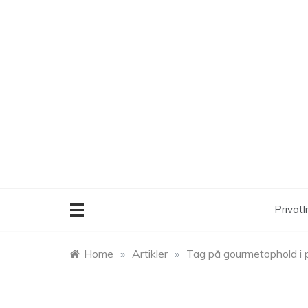
Skip
to
content
Privatli
Home
»
Artikler
»
Tag på gourmetophold i p