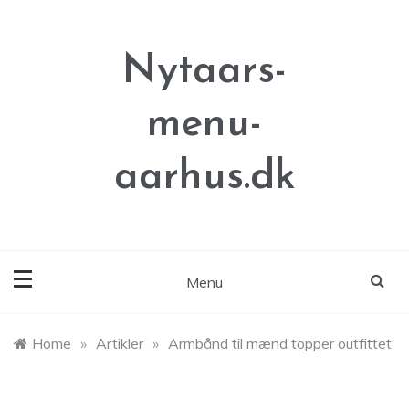
Skip
to
content
Nytaars-
menu-
aarhus.dk
Menu
Home
»
Artikler
»
Armbånd til mænd topper outfittet