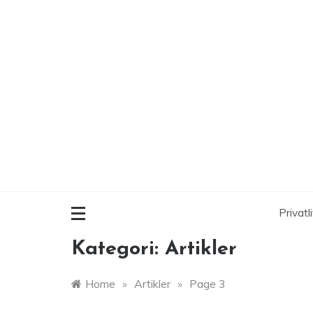
Skip
to
content
Privatli
Kategori:
Artikler
Home
»
Artikler
»
Page 3