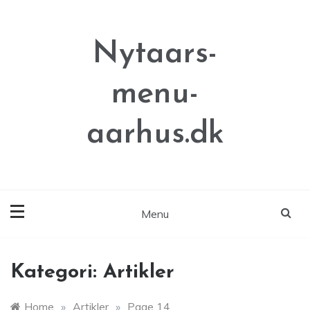
Skip
to
content
Nytaars-
menu-
aarhus.dk
Menu
Kategori:
Artikler
Home
»
Artikler
»
Page 14